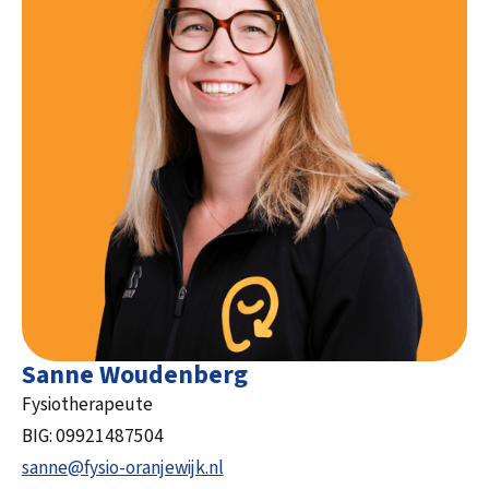
Sanne Woudenberg
Fysiotherapeute
BIG: 09921487504
sanne@fysio-oranjewijk.nl