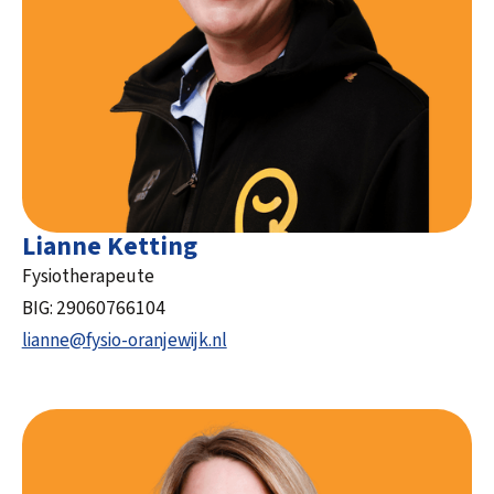
Lianne Ketting
Fysiotherapeute
BIG: 29060766104
lianne@fysio-oranjewijk.nl