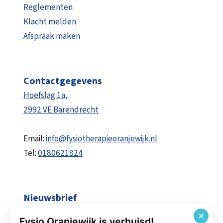
Reglementen
Klacht melden
Afspraak maken
Contactgegevens
Hoefslag 1a,
2992 VE Barendrecht
Email:
info@fysiotherapieoranjewijk.nl
Tel:
0180621824
Nieuwsbrief
Tips, oefeningen en op de hoogte blijven van
Fysio Oranjewijk is verhuisd!